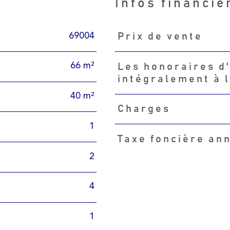
Infos financiè
69004
Prix de vente
Caractéristiques
Valeurs
66 m²
Les honoraires d
intégralement à 
40 m²
Charges
1
Taxe foncière an
2
4
1