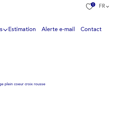
Langue
0
FR
s
Estimation
Alerte e-mail
Contact
nous
ge plein coeur croix rousse