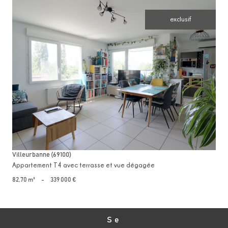
exclusif
voir le bien
Villeurbanne (69100)
Appartement T4 avec terrasse et vue dégagée
82,70 m²
-
339 000 €
Se