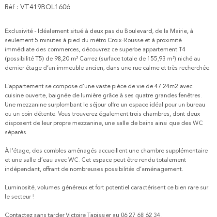
Réf : VT419BOL1606
Exclusivité - Idéalement situé à deux pas du Boulevard, de la Mairie, à
seulement 5 minutes à pied du métro Croix-Rousse et à proximité
immédiate des commerces, découvrez ce superbe appartement T4
(possibilité T5) de 98,20 m² Carrez (surface totale de 155,93 m²) niché au
dernier étage d’un immeuble ancien, dans une rue calme et très recherchée.
L’appartement se compose d’une vaste pièce de vie de 47.24m2 avec
cuisine ouverte, baignée de lumière grâce à ses quatre grandes fenêtres.
Une mezzanine surplombant le séjour offre un espace idéal pour un bureau
ou un coin détente. Vous trouverez également trois chambres, dont deux
disposent de leur propre mezzanine, une salle de bains ainsi que des WC
séparés.
À l’étage, des combles aménagés accueillent une chambre supplémentaire
et une salle d’eau avec WC. Cet espace peut être rendu totalement
indépendant, offrant de nombreuses possibilités d’aménagement.
Luminosité, volumes généreux et fort potentiel caractérisent ce bien rare sur
le secteur !
Contactez sans tarder Victoire Tapissier au 06 27 68 62 34.