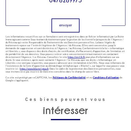
0478289975
Validation
envoyer
Les informations recueillies sur ce formulaire sont enregistrées dans un fichier informatisé par La Boite
Immo agissant comme Sous-traitant du traitement pour la gestion de la clientèle/prospects de l'Agence /
du Réseau qui reste Responsable du Traitement de vos Données personnelles. La base légale du
traitement repose sur l'intérêt légitime de l'Agence / du Réseau. Elles sont conservées jusqu'à
demande de suppression et sont destinées à l'Agence / au Réseau. Conformément à la loi « informatique
et libertés », vous disposez des droits d’accès, de rectification, d’effacement, d’opposition, de limitation et
de portabilité de vos données. Vous pouvez retirer votre consentement à tout moment en contactant
directement l’Agence / Le Réseau. Consultez le site
https://cnil.fr/fr
pour plus d’informations sur vos
droits. Si vous estimez, après avoir contacté l'Agence / le Réseau, que vos droits « Informatique et
Libertés » ne sont pas respectés, vous pouvez adresser une réclamation à la CNIL. Nous vous informons de
l’existence de la liste d'opposition au démarchage téléphonique « Bloctel », sur laquelle vous pouvez vous
inscrire ici :
https://www.bloctel.gouv.fr
. Dans le cadre de la protection des Données personnelles, nous
vous invitons à ne pas inscrire de Données sensibles dans le champ de saisie libre.
Ce site est protégé par reCAPTCHA, les
Politiques de Confidentialité
et es
Conditions d'utilisation
de
Google s'appliquent.
Ces biens peuvent vous
intéresser