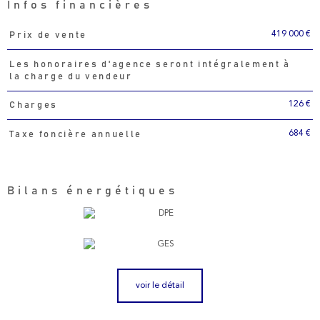
Infos financières
419 000 €
Prix de vente
Caractéristiques
Valeurs
Les honoraires d'agence seront intégralement à
la charge du vendeur
126 €
Charges
684 €
Taxe foncière annuelle
Bilans énergétiques
voir le détail