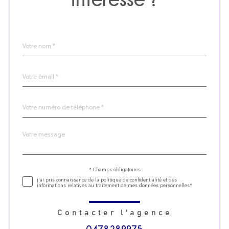
Nom
Fieldset
*
par
défaut
email
*
Téléphone
*
Message
Fieldset
*
par
défaut
Validation
* Champs obligatoires
j'ai pris connaissance de la politique de confidentialité et des
informations relatives au traitement de mes données personnelles*
Contacter l'agence