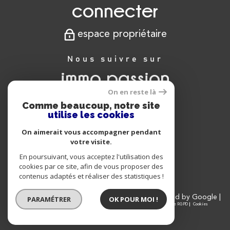
connecter
espace propriétaire
Nous suivre sur
immo passion
On en reste là
Comme beaucoup, notre site
utilise les cookies
Nous
On aimerait vous accompagner pendant
adhérons
votre visite.
En poursuivant, vous acceptez l'utilisation des
cookies par ce site, afin de vous proposer des
contenus adaptés et réaliser des statistiques !
© 2026 | Tous droits réservés | Traduction powered by Google |
PARAMÉTRER
OK POUR MOI !
Nos honoraires
Plan du site
Mentions légales
Admin
Partenaires
Politique RGPD
Cookies