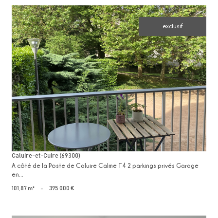
exclusif
voir le bien
Caluire-et-Cuire (69300)
A côté de la Poste de Caluire Calme T4 2 parkings privés Garage
en...
101,87 m²
-
395 000 €