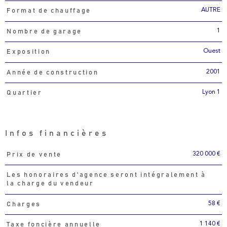
AUTRE
Format de chauffage
1
Nombre de garage
Ouest
Exposition
2001
Année de construction
Lyon 1
Quartier
Infos financières
320 000 €
Prix de vente
Caractéristiques
Valeurs
Les honoraires d'agence seront intégralement à
la charge du vendeur
58 €
Charges
1 140 €
Taxe foncière annuelle