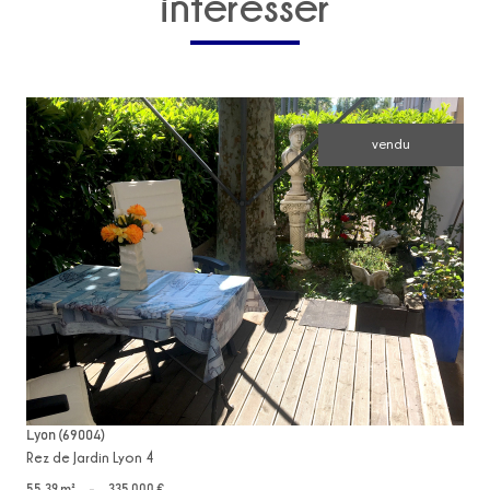
intéresser
vendu
voir le bien
Lyon (69004)
Rez de Jardin Lyon 4
55,39 m²
-
335 000 €