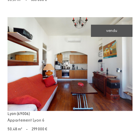
vendu
voir le bien
Lyon (69006)
Appartement Lyon 6
50,48 m²
-
299 000 €