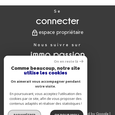
Se
connecter
espace propriétaire
Nous suivre sur
immo passion
On en reste là
Comme beaucoup, notre site
utilise les cookies
Nous
On aimerait vous accompagner pendant
adhérons
votre visite.
En poursuivant, vous acceptez l'utilisation des
cookies par ce site, afin de vous proposer des
contenus adaptés et réaliser des statistiques !
© 2026 | Tous droits réservés | Traduction powered by Google |