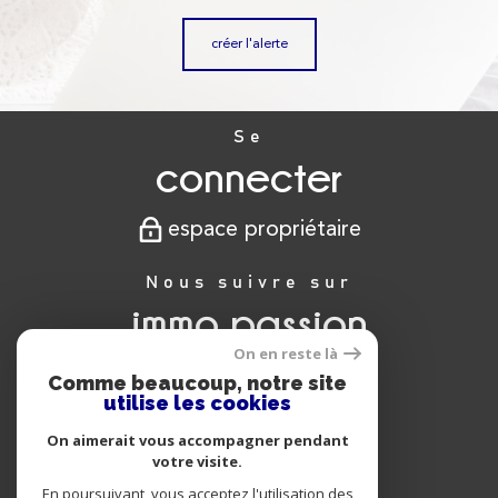
créer l'alerte
Se
connecter
espace propriétaire
Nous suivre sur
immo passion
On en reste là
Comme beaucoup, notre site
utilise les cookies
Nous
On aimerait vous accompagner pendant
adhérons
votre visite.
En poursuivant, vous acceptez l'utilisation des