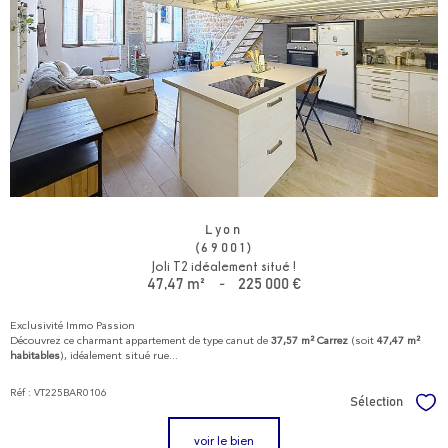
Lyon
(69001)
Joli T2 idéalement situé !
47,47 m²
-
225 000 €
Exclusivité Immo Passion
Découvrez ce charmant appartement de type canut de
37,57 m² Carrez
(soit
47,47 m²
habitables
), idéalement situé rue...
Réf : VT225BAR0106
Sélection
Sél
voir le bien