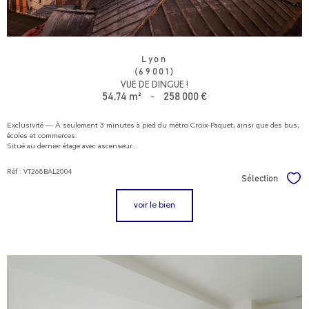
Lyon
(69001)
VUE DE DINGUE !
54,74 m²
-
258 000 €
Exclusivité — À seulement 3 minutes à pied du métro Croix-Paquet, ainsi que des bus,
écoles et commerces.
Situé au dernier étage avec ascenseur...
Réf : VT268BAL2004
Sélection
Sél
voir le bien