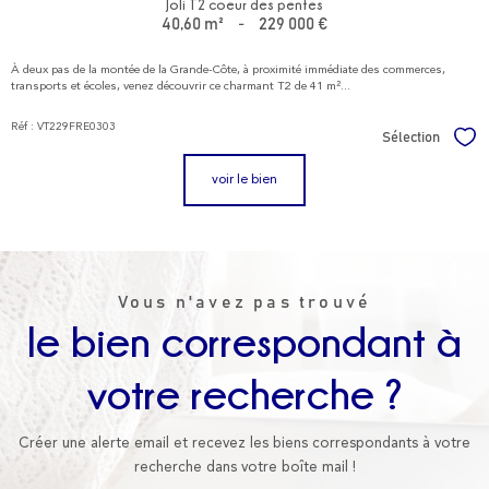
Joli T2 coeur des pentes
40,60 m²
-
229 000 €
À deux pas de la montée de la Grande-Côte, à proximité immédiate des commerces,
transports et écoles, venez découvrir ce charmant T2 de 41 m²...
Réf : VT229FRE0303
Sélection
Sél
voir le bien
Vous n'avez pas trouvé
le bien correspondant à
votre recherche ?
Créer une alerte email et recevez les biens correspondants à votre
recherche dans votre boîte mail !