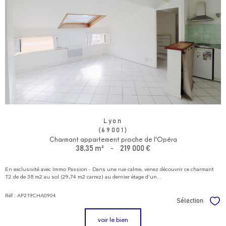
Lyon
(69001)
Charmant appartement proche de l'Opéra
38,35 m²
-
219 000 €
En exclusivité avec Immo Passion - Dans une rue calme, venez découvrir ce charmant
T2 de de 38 m2 au sol (29,74 m2 carrez) au dernier étage d'un...
Réf : AP219CHA0904
Sélection
Sél
voir le bien