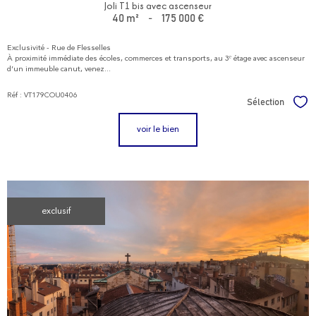
Joli T1 bis avec ascenseur
40 m²
-
175 000 €
Exclusivité - Rue de Flesselles
À proximité immédiate des écoles, commerces et transports, au 3ᵉ étage avec ascenseur
d’un immeuble canut, venez...
Réf : VT179COU0406
Sélection
Sél
voir le bien
exclusif