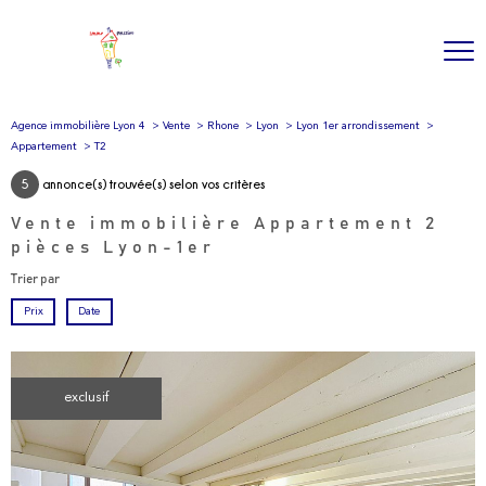
Agence immobilière Lyon 4
Vente
Rhone
Lyon
Lyon 1er arrondissement
Appartement
T2
5
annonce(s) trouvée(s) selon vos critères
Vente immobilière Appartement 2
pièces Lyon-1er
Trier par
Prix
Date
exclusif