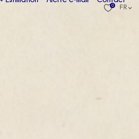
Langue
0
FR
us