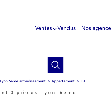
Ventes
Vendus
Nos agence
Immo professionnel
L'équipe
Ils parlent de 
Lyon 6eme arrondissement
Appartement
T3
ent 3 pièces Lyon-6eme