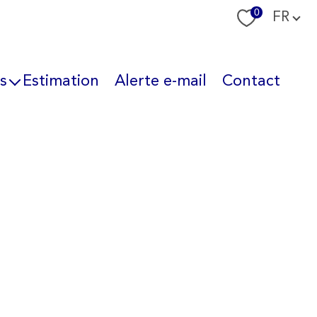
Langue
0
FR
s
Estimation
Alerte e-mail
Contact
nous