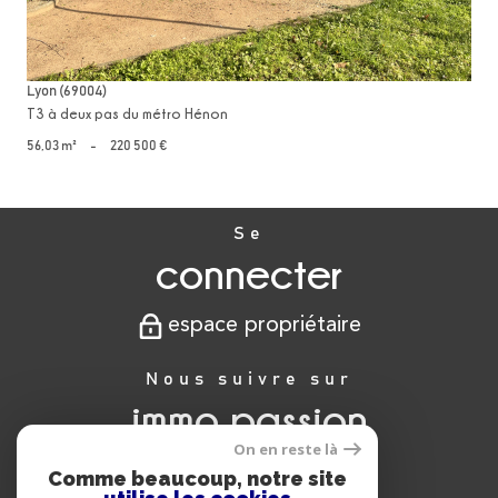
Lyon (69004)
T3 à deux pas du métro Hénon
56,03 m²
-
220 500 €
Se
connecter
espace propriétaire
Nous suivre sur
immo passion
On en reste là
Comme beaucoup, notre site