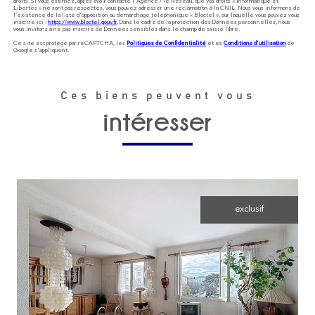
droits. Si vous estimez, après avoir contacté l'Agence / le Réseau, que vos droits « Informatique et
Libertés » ne sont pas respectés, vous pouvez adresser une réclamation à la CNIL. Nous vous informons de
l’existence de la liste d'opposition au démarchage téléphonique « Bloctel », sur laquelle vous pouvez vous
inscrire ici :
https://www.bloctel.gouv.fr
. Dans le cadre de la protection des Données personnelles, nous
vous invitons à ne pas inscrire de Données sensibles dans le champ de saisie libre.
Ce site est protégé par reCAPTCHA, les
Politiques de Confidentialité
et es
Conditions d'utilisation
de
Google s'appliquent.
Ces biens peuvent vous
intéresser
exclusif
voir le bien