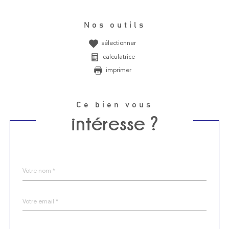
Nos outils
sélectionner
calculatrice
imprimer
Ce bien vous
intéresse ?
Nom
Fieldset
*
par
défaut
email
*
Téléphone