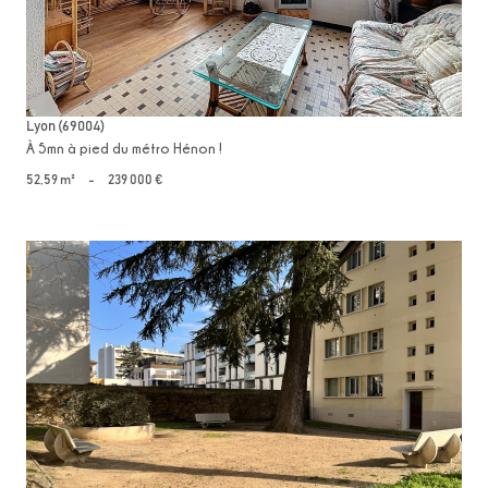
Lyon (69004)
À 5mn à pied du métro Hénon !
52,59 m²
-
239 000 €
voir le bien