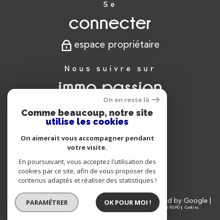
Se
connecter
espace propriétaire
Nous suivre sur
immo passion
On en reste là
Comme beaucoup, notre site
utilise les cookies
Nous
On aimerait vous accompagner pendant
adhérons
votre visite.
En poursuivant, vous acceptez l'utilisation des
cookies par ce site, afin de vous proposer des
contenus adaptés et réaliser des statistiques !
© 2026 | Tous droits réservés | Traduction powered by Google |
PARAMÉTRER
OK POUR MOI !
Nos honoraires
Plan du site
Mentions légales
Admin
Partenaires
Politique RGPD
Cookies