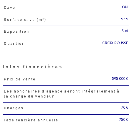
OUI
Cave
5.15
Surface cave (m²)
Sud
Exposition
CROIX ROUSSE
Quartier
Infos financières
595 000 €
Prix de vente
Caractéristiques
Valeurs
Les honoraires d'agence seront intégralement à
la charge du vendeur
70 €
Charges
750 €
Taxe foncière annuelle