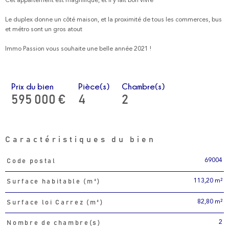
Cet appartement est magnifique, et il y fait bon vivre
Le duplex donne un côté maison, et la proximité de tous les commerces, bus
et métro sont un gros atout
Immo Passion vous souhaite une belle année 2021 !
Prix du bien
Pièce(s)
Chambre(s)
595 000 €
4
2
Caractéristiques du bien
69004
Code postal
Caractéristiques
Valeurs
113,20 m²
Surface habitable (m²)
82,80 m²
Surface loi Carrez (m²)
2
Nombre de chambre(s)