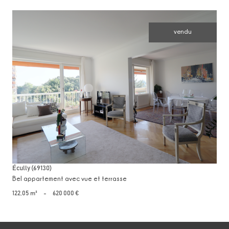
vendu
voir le bien
Écully (69130)
Bel appartement avec vue et terrasse
122,05 m²
-
620 000 €