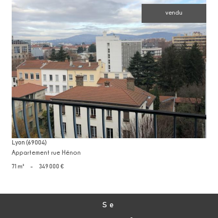
vendu
voir le bien
Lyon (69004)
Appartement rue Hénon
71 m²
-
349 000 €
Se