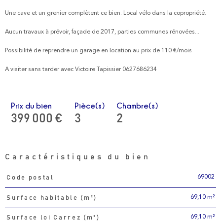
Une cave et un grenier complètent ce bien. Local vélo dans la copropriété.
Aucun travaux à prévoir, façade de 2017, parties communes rénovées...
Possibilité de reprendre un garage en location au prix de 110 €/mois
A visiter sans tarder avec Victoire Tapissier 0627686234
Prix du bien
Pièce(s)
Chambre(s)
399 000 €
3
2
Caractéristiques du bien
69002
Code postal
Caractéristiques
Valeurs
69,10 m²
Surface habitable (m²)
69,10 m²
Surface loi Carrez (m²)