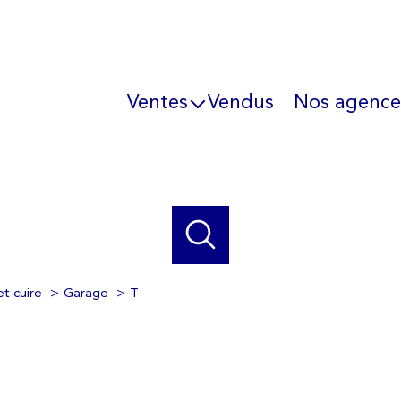
Ventes
Vendus
Nos agence
Immo professionnel
L'équipe
Ils parlent de 
et cuire
Garage
T