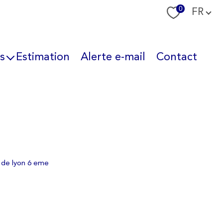
Langue
0
FR
s
Estimation
Alerte e-mail
Contact
nous
 de lyon 6 eme