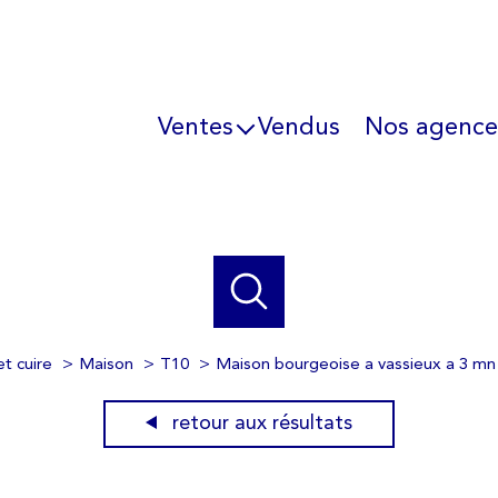
Ventes
Vendus
Nos agence
Immo professionnel
L'équipe
Ils parlent de 
et cuire
Maison
T10
Maison bourgeoise a vassieux a 3 mn
retour aux résultats