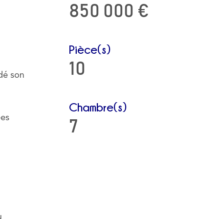
850 000 €
Pièce(s)
10
rdé son
Chambre(s)
ées
7
u