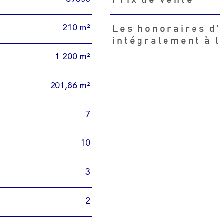
Caractéristiques
Valeurs
210 m²
Les honoraires d
intégralement à 
1 200 m²
201,86 m²
7
10
3
2