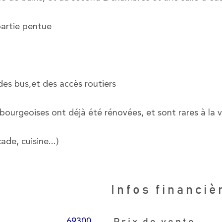
partie pentue
des bus,et des accès routiers
 bourgeoises ont déjà été rénovées, et sont rares à la 
de, cuisine...)
Infos financiè
69300
Prix de vente