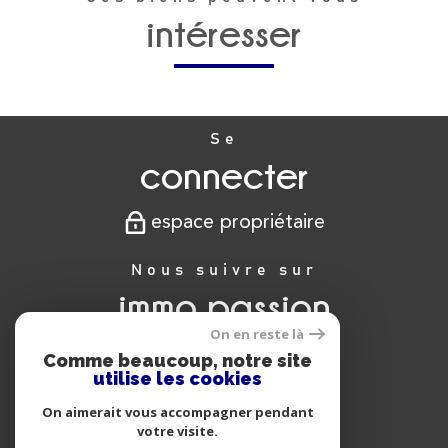
intéresser
Se
connecter
espace propriétaire
Nous suivre sur
immo passion
On en reste là
Comme beaucoup, notre site
utilise les cookies
Nous
On aimerait vous accompagner pendant
adhérons
votre visite.