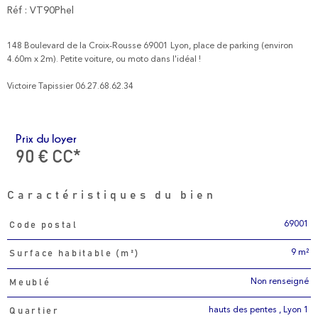
Réf : VT90Phel
148 Boulevard de la Croix-Rousse 69001 Lyon, place de parking (environ
4.60m x 2m). Petite voiture, ou moto dans l'idéal !
Victoire Tapissier 06.27.68.62.34
Prix du loyer
90 €
CC*
Caractéristiques du bien
69001
Code postal
Caractéristiques
Valeurs
9 m²
Surface habitable (m²)
Non renseigné
Meublé
hauts des pentes , Lyon 1
Quartier