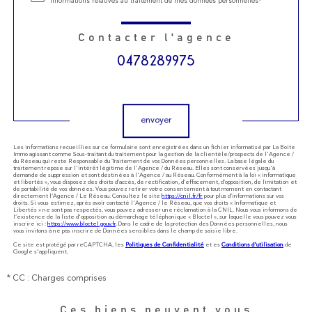
informations relatives au traitement de mes données personnelles*
Contacter l'agence
0478289975
Validation
envoyer
Les informations recueillies sur ce formulaire sont enregistrées dans un fichier informatisé par La Boite
Immo agissant comme Sous-traitant du traitement pour la gestion de la clientèle/prospects de l'Agence /
du Réseau qui reste Responsable du Traitement de vos Données personnelles. La base légale du
traitement repose sur l'intérêt légitime de l'Agence / du Réseau. Elles sont conservées jusqu'à
demande de suppression et sont destinées à l'Agence / au Réseau. Conformément à la loi « informatique
et libertés », vous disposez des droits d’accès, de rectification, d’effacement, d’opposition, de limitation et
de portabilité de vos données. Vous pouvez retirer votre consentement à tout moment en contactant
directement l’Agence / Le Réseau. Consultez le site
https://cnil.fr/fr
pour plus d’informations sur vos
droits. Si vous estimez, après avoir contacté l'Agence / le Réseau, que vos droits « Informatique et
Libertés » ne sont pas respectés, vous pouvez adresser une réclamation à la CNIL. Nous vous informons de
l’existence de la liste d'opposition au démarchage téléphonique « Bloctel », sur laquelle vous pouvez vous
inscrire ici :
https://www.bloctel.gouv.fr
. Dans le cadre de la protection des Données personnelles, nous
vous invitons à ne pas inscrire de Données sensibles dans le champ de saisie libre.
Ce site est protégé par reCAPTCHA, les
Politiques de Confidentialité
et es
Conditions d'utilisation
de
Google s'appliquent.
* CC : Charges comprises
Ces biens peuvent vous